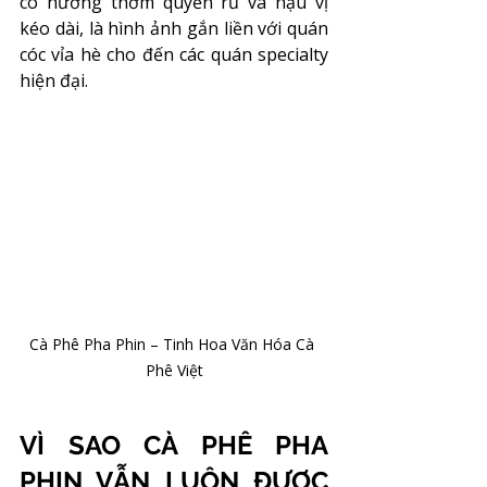
có hương thơm quyến rũ và hậu vị 
kéo dài, là hình ảnh gắn liền với quán 
cóc vỉa hè cho đến các quán specialty 
hiện đại.
Cà Phê Pha Phin – Tinh Hoa Văn Hóa Cà 
Phê Việt
VÌ SAO CÀ PHÊ PHA 
PHIN VẪN LUÔN ĐƯỢC 