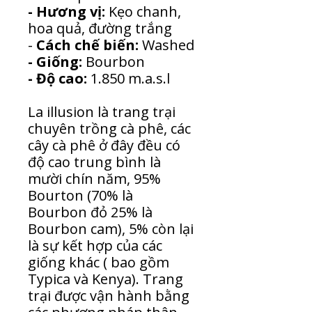
- Hương vị:
Kẹo chanh,
hoa quả, đường trắng
-
Cách chế biến:
Washed
- Giống:
Bourbon
- Độ cao:
1.850 m.a.s.l
La illusion là trang trại
chuyên trồng cà phê, các
cây cà phê ở đây đều có
độ cao trung bình là
mười chín năm, 95%
Bourton (70% là
Bourbon đỏ 25% là
Bourbon cam), 5% còn lại
là sự kết hợp của các
giống khác ( bao gồm
Typica và Kenya). Trang
trại được vận hành bằng